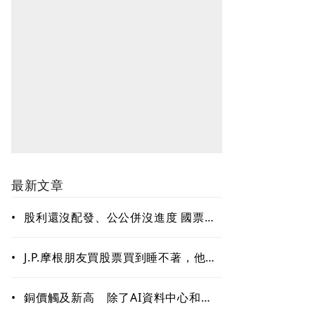
最新文章
•
股利還沒配發、公公併沒進度 國票金
難題待解套
•
J.P.摩根朋友買股票買到睡不著，他只
回一句：賣掉一些！「睡好覺」也是
賺錢的關鍵能力
•
銅價觸及新高 除了AI資料中心和電
網需求 這些因素更關鍵