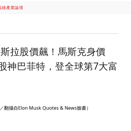
高雄產業論壇
特斯拉股價飆！馬斯克身價
越股神巴菲特，登全球第7大富