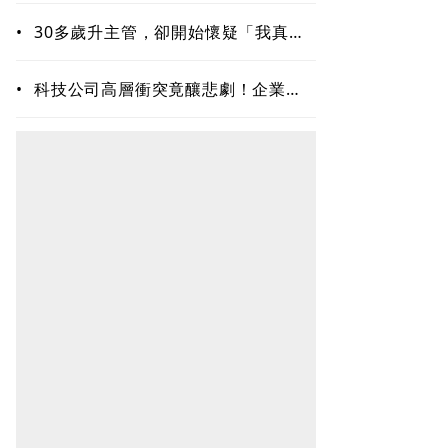
•
30多歲升主管，卻開始懷疑「我真的
夠格嗎？」專家揭職場6種內耗陷阱
•
科技公司高層衝突竟釀悲劇！企業內
耗為何失控？溝通專家揭職場智慧