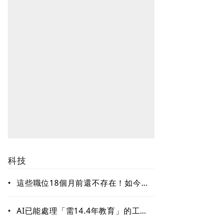
科技
•
這些職位18個月前還不存在！如今年
薪破百萬美元仍搶不到人 AI時代最
缺哪種人才？
•
AI已能處理「需14.4年教育」的工