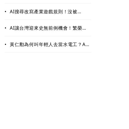
作！哪些能力最難被取代？未來職場
最值錢的是這些
•
AI搜尋改寫產業遊戲規則！沒被
ChatGPT、Google引用恐「消
失」 品牌如何搶下話語權？
•
AI讓台灣迎來史無前例機會！繁榮背
後藏隱憂 這類人未來5至10年恐首當
其衝
•
黃仁勳為何叫年輕人去當水電工？AI
掀「智慧通膨」 白領恐先被開刀