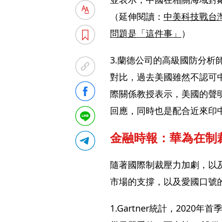
（延伸閱讀：
中美科技戰台
問題是「這件事」
）
3.蘭德公司的高級國防分
對比，過去美國雖然不認可
際關係教授表示，美國的聲
回應，同時也是配合近來印
金融時報：華為在制
隨著國際制裁壓力加劇，以
市場的支撐，以及愛國口號
1.Gartner統計，202