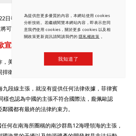
為提供您更多優質的內容，本網站使用 cookies
月22日發布第2季業績時，可能會連續第4個季報告其
分析技術。若繼續閱覽本網站內容，即表示您同
拉將可能被納入標普500指數。（
詳全文
）
意我們使用 cookies，關於更多 cookies 以及相
關政策更新資訊請閱讀我們的
隱私權政策
。
歐宣稱中國的南海九段線主張不合法
我知道了
作，美國國務卿龐佩歐公開否定中國的南海九段線主
同捍衛其對海上資源的主權。
布南海九段線主張，就沒有提供任何法律依據，菲律賓
，同樣也認為中國的主張不符合國際法，龐佩歐認
亞鄰國都有最終的法律約束力。
國任何在南海所圈稱的南沙群島12海哩領海的主張，
鄰國漁業的干擾以及能源礦產的開發都是非法行動。