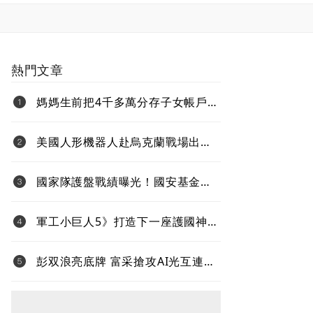
熱門文章
媽媽生前把4千多萬分存子女帳戶
過世後算誰的？法院揭認定關鍵
美國人形機器人赴烏克蘭戰場出任
務、還要對抗中國 新產品將導入
超微Ryzen AI嵌入式X100系列處理
國家隊護盤戰績曝光！國安基金
器
「僅買8檔全獲利」投報率81%…靠
台積電狂賺76億
軍工小巨人5》打造下一座護國神
山！台灣無人機打進全球國防供應
鏈
彭双浪亮底牌 富采搶攻AI光互連
不與雷射拚速度 Micro LED鎖定低
功耗新藍海