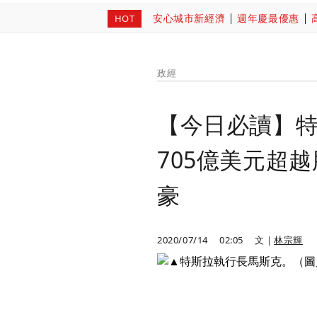
安心城市新經濟
週年慶最優惠
HOT
政經
【今日必讀】
705億美元超
豪
2020/07/14
02:05
文｜
林宗輝