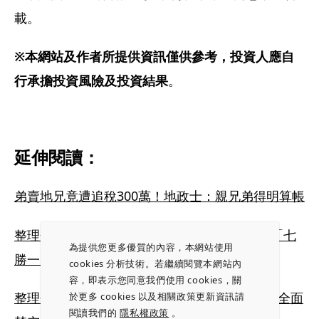
載。
※本網站及作者所提供資訊僅供參考，投資人應自
行承擔投資風險及投資結果
。
延伸閱讀：
弟賣地兄竟遭追稅300萬！地政士：親兄弟得明算帳
整理包／國安基金啟動第九次護盤！歷史戰績「七
為提供您更多優質的內容，本網站使用
勝一敗」 我可以跟單嗎？
cookies 分析技術。若繼續閱覽本網站內
容，即表示您同意我們使用 cookies，關
整理包／台股摜破2萬點大關！金管會終極手段全面
於更多 cookies 以及相關政策更新資訊請
閱讀我們的
隱私權政策
。