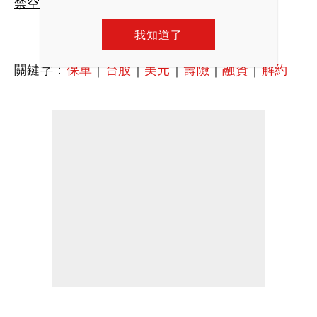
禁空？盤點歷史上5次限空令
我知道了
關鍵字：
保單
｜
台股
｜
美元
｜
壽險
｜
融資
｜
解約