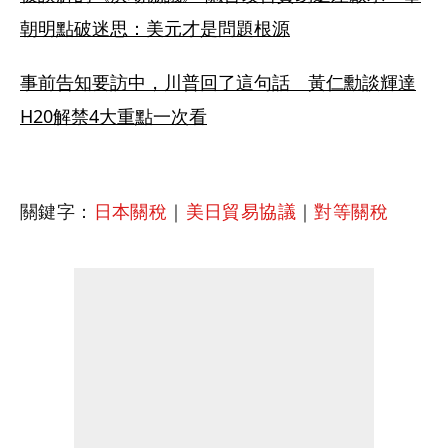
朝明點破迷思：美元才是問題根源
事前告知要訪中，川普回了這句話　黃仁勳談輝達
H20解禁4大重點一次看
關鍵字：
日本關稅
｜
美日貿易協議
｜
對等關稅