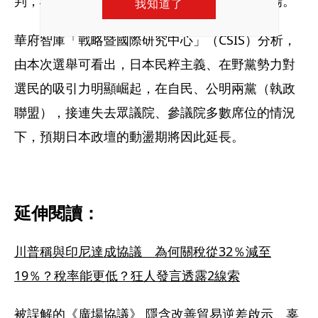
判，極可能是為了避免弱化日本在談判中的立場。
我知道了
華府智庫「戰略暨國際研究中心」（CSIS）分析，
由本次選舉可看出，日本民粹主義、在野黨勢力對
選民的吸引力明顯崛起，在自民、公明兩黨（執政
聯盟），接連失去眾議院、參議院多數席位的情況
下，預期日本政壇的動盪期將因此延長。
延伸閱讀：
川普稱與印尼達成協議　為何關稅從32％減至
19％？稅率能更低？狂人發言透露2線索
被誤解的《廣場協議》 隱含改善貿易逆差啟示　辜