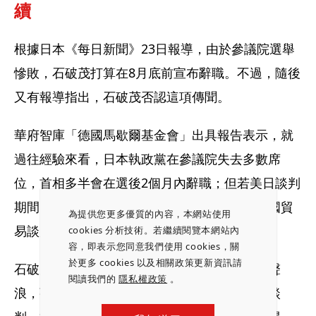
續
根據日本《每日新聞》23日報導，由於參議院選舉
慘敗，石破茂打算在8月底前宣布辭職。不過，隨後
又有報導指出，石破茂否認這項傳聞。
華府智庫「德國馬歇爾基金會」出具報告表示，就
過往經驗來看，日本執政黨在參議院失去多數席
位，首相多半會在選後2個月內辭職；但若美日談判
期間，出現首相辭職的消息，恐使日本在與美國貿
為提供您更多優質的內容，本網站使用
易談判中的地位，進一步被削弱。
cookies 分析技術。若繼續閱覽本網站內
容，即表示您同意我們使用 cookies，關
於更多 cookies 以及相關政策更新資訊請
石破茂在參議院選舉結果出爐後，不理會逼宮聲
閱讀我們的
隱私權政策
。
浪，強調自己會繼續執政，並專注在美日貿易談