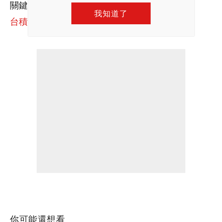
關鍵字：
新台幣
｜
美元
｜
升值
｜
央行
｜
台股
｜
我知道了
台積電
你可能還想看