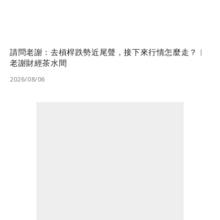
請問老謝：去槓桿跌勢近尾聲，接下來行情怎麼走？︱
老謝財經茶水間
2026/08/06