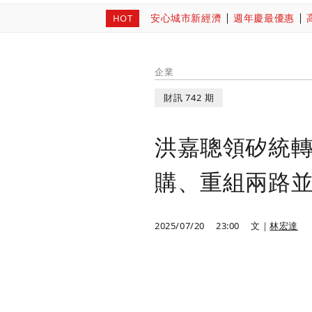
安心城市新經濟
週年慶最優惠
HOT
企業
財訊 742 期
洪嘉聰領矽統
購、重組兩路
2025/07/20
23:00
文｜
林宏達