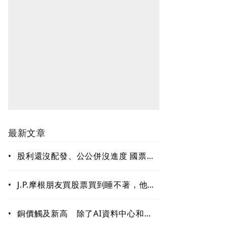
最新文章
•
股利還沒配發、公公併沒進度 國票金
難題待解套
•
J.P.摩根朋友買股票買到睡不著，他只
回一句：賣掉一些！「睡好覺」也是
賺錢的關鍵能力
•
銅價觸及新高 除了AI資料中心和電
網需求 這些因素更關鍵