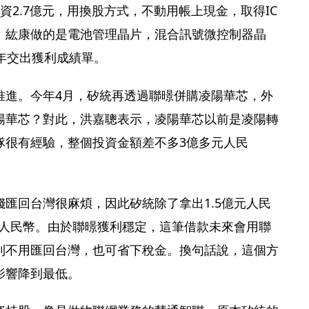
資2.7億元，用換股方式，不動用帳上現金，取得IC
。紘康做的是電池管理晶片，混合訊號微控制器晶
年交出獲利成績單。
推進。今年4月，矽統再透過聯暻併購凌陽華芯，外
陽華芯？對此，洪嘉聰表示，凌陽華芯以前是凌陽轉
隊很有經驗，整個投資金額差不多3億多元人民
匯回台灣很麻煩，因此矽統除了拿出1.5億元人民
元人民幣。由於聯暻獲利穩定，這筆借款未來會用聯
利不用匯回台灣，也可省下稅金。換句話說，這個方
影響降到最低。