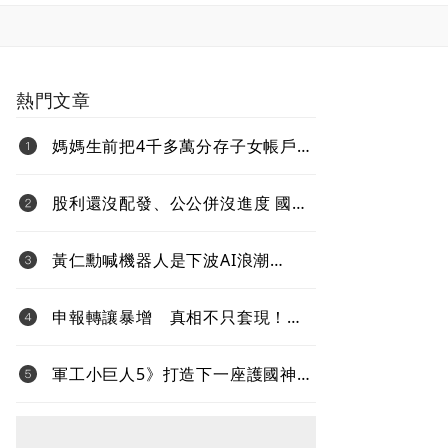
熱門文章
媽媽生前把4千多萬分存子女帳戶
過世後算誰的？法院揭認定關鍵
股利還沒配發、公公併沒進度 國票
金難題待解套
黃仁勳喊機器人是下波AI浪潮
Jetson Thor生態系台鏈名單曝光
申報轉讓暴增 真相不只套現！內
部人大賣股 節稅、經營權攻防同
步上演
軍工小巨人5》打造下一座護國神
山！台灣無人機打進全球國防供應
鏈