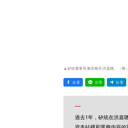
▲矽統董事長兼策略長洪嘉聰。（圖
分享
分享
分享
過去1年，矽統在洪嘉
資本結構和業務內容的