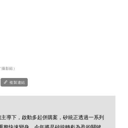
／攝影組）
複製連結
聰主導下，啟動多起併購案，矽統正透過一系列
重整快速變身，今年將是矽統轉虧為盈的關鍵