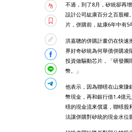
不過，到了8月，矽統卻再增
設計公司紘康百分之百股權
片，併購前，紘康6年中有5
洪嘉聰的併購計畫仍在快速
界好奇矽統為何舉債併購凌
投資做驅動芯片，「研發團
幣。」
他表示，因為聯暻在山東賺錢
幣現金，再和銀行借1.4億
暻的現金流來償還，聯暻股
法讓併購對矽統的現金水位