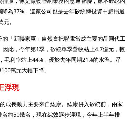
資持股，像是做物聯網業務的慧通智聯，原本矽統的
悄降為37%。這家公司也是去年矽統轉投資中虧損最
萬元。
統的「新聯家軍」自然會把聯電當成主要的晶圓代工
因此，今年第1季，矽統單季營收站上4.7億元，較
倍，毛利率站上44%，優於去年同期21%的水準。淨
8100萬元大幅下降。
正浮現
年的成長動力主要來自紘康。紘康併入矽統前，兩家
排名約50幾名，現在綜效逐步浮現，今年上半年排