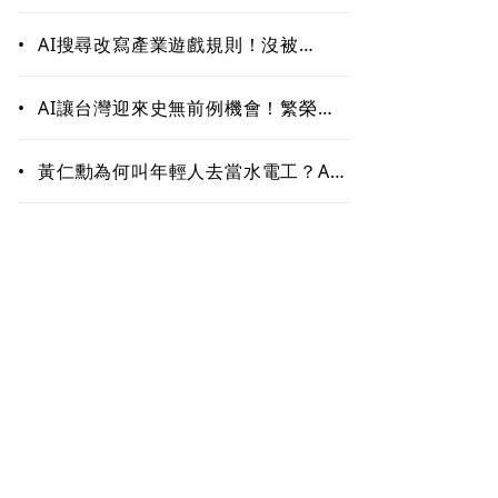
作！哪些能力最難被取代？未來職場
最值錢的是這些
•
AI搜尋改寫產業遊戲規則！沒被
ChatGPT、Google引用恐「消
失」 品牌如何搶下話語權？
•
AI讓台灣迎來史無前例機會！繁榮背
後藏隱憂 這類人未來5至10年恐首當
其衝
•
黃仁勳為何叫年輕人去當水電工？AI
掀「智慧通膨」 白領恐先被開刀