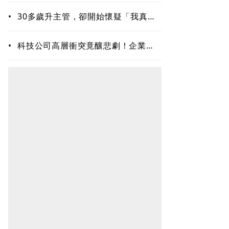
•
30多歲升主管，卻開始懷疑「我真的
夠格嗎？」專家揭職場6種內耗陷阱
•
科技公司高層衝突竟釀悲劇！企業內
耗為何失控？溝通專家揭職場智慧