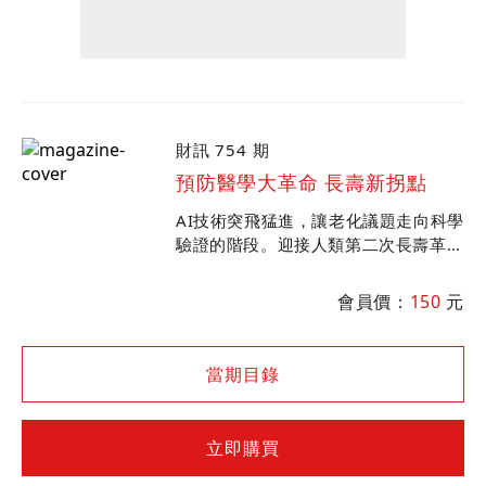
財訊 754 期
預防醫學大革命 長壽新拐點
AI技術突飛猛進，讓老化議題走向科學
驗證的階段。迎接人類第二次長壽革
命，解析國內外對高齡醫學的研究與應
用，探討AI如何把「老化速度可控」的
會員價：
150
元
願景，推上革命性轉折。
當期目錄
立即購買