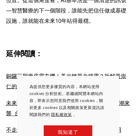
位置。從這個角度看，AI基本法是一個清楚的訊號
—智慧醫療的下一個階段，誰能先把信任做成基礎
設施，誰就能在未來10年站得最穩。
延伸閱讀：
銅鑼三期廠房露玄機！美光轉單力積電？拆解黃崇
仁的盤算
為提供您更多優質的內容，本網站使用
cookies 分析技術。若繼續閱覽本網站內
容，即表示您同意我們使用 cookies，關
未來4年釋出量高於內科30年需求量！最猛供給潮來
於更多 cookies 以及相關政策更新資訊請
襲  台北商辦行情大洗牌
閱讀我們的
隱私權政策
。
不走接班路也拒輝達高薪  李長榮第4代李婉蓉用
我知道了