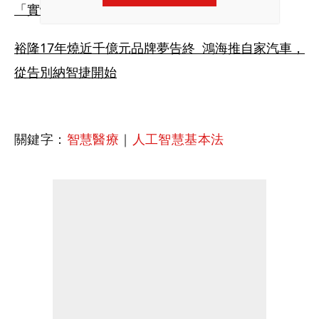
「實體AI科學家」誓言消滅癌症
裕隆17年燒近千億元品牌夢告終  鴻海推自家汽車，
從告別納智捷開始
關鍵字：
智慧醫療
｜
人工智慧基本法