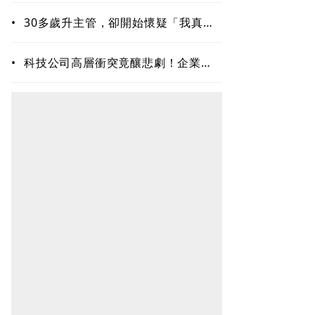
•
30多歲升主管，卻開始懷疑「我真的
夠格嗎？」專家揭職場6種內耗陷阱
•
科技公司高層衝突竟釀悲劇！企業內
耗為何失控？溝通專家揭職場智慧