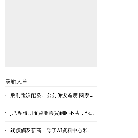
最新文章
•
股利還沒配發、公公併沒進度 國票金
難題待解套
•
J.P.摩根朋友買股票買到睡不著，他只
回一句：賣掉一些！「睡好覺」也是
賺錢的關鍵能力
•
銅價觸及新高 除了AI資料中心和電
網需求 這些因素更關鍵