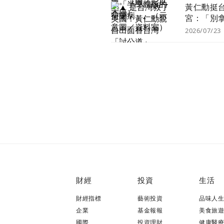
黃仁勳挺
宮：「別
灣頭」是
2026/07/23
國半導體
財經
投資
生活
財經指標
藝術投資
品味人
企業
基金報報
美食旅
國際
投資理財
健康醫