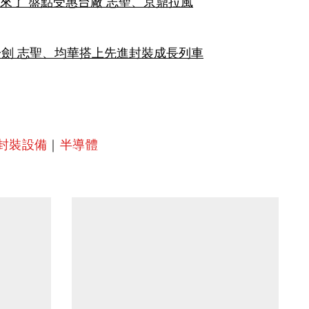
畫來了 盤點受惠台廠 志聖、京鼎拉風
一劍 志聖、均華搭上先進封裝成長列車
封裝設備
｜
半導體