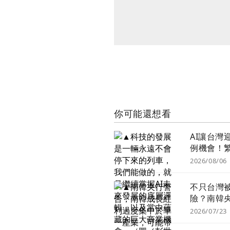
你可能還想看
AI讓台灣
例機會！
隱憂 這
2026/08/06
至10年恐
不只台灣
險？南韓
警：晶片
2026/07/23
「半導體