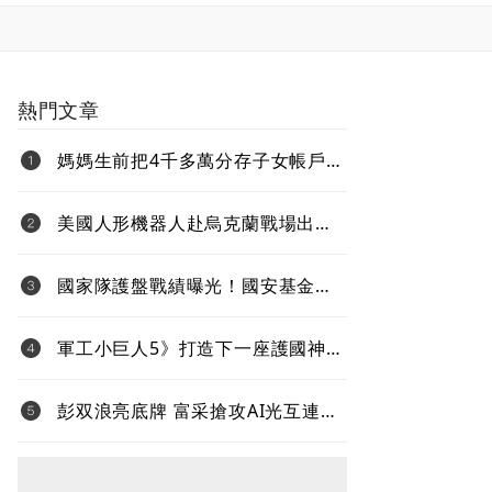
熱門文章
媽媽生前把4千多萬分存子女帳戶
過世後算誰的？法院揭認定關鍵
美國人形機器人赴烏克蘭戰場出任
務、還要對抗中國 新產品將導入
超微Ryzen AI嵌入式X100系列處理
國家隊護盤戰績曝光！國安基金
器
「僅買8檔全獲利」投報率81%…靠
台積電狂賺76億
軍工小巨人5》打造下一座護國神
山！台灣無人機打進全球國防供應
鏈
彭双浪亮底牌 富采搶攻AI光互連
不與雷射拚速度 Micro LED鎖定低
功耗新藍海