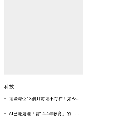
科技
•
這些職位18個月前還不存在！如今年
薪破百萬美元仍搶不到人 AI時代最
缺哪種人才？
•
AI已能處理「需14.4年教育」的工