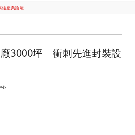
高雄產業論壇
擴廠3000坪 衝刺先進封裝設
中心