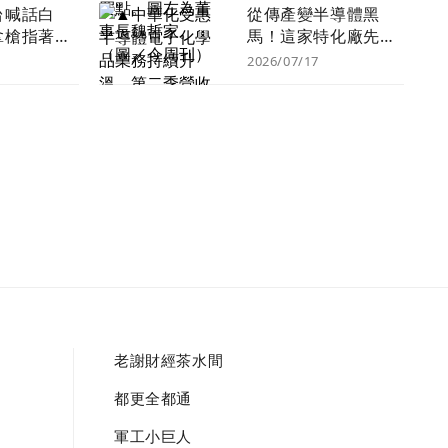
間問題」
台喊話白
從傳產變半導體黑
拿槍指著台
馬！這家特化廠先進
台灣救了美
製程電子級硫酸放
2026/07/17
量 法人看好評價大
翻身
老謝財經茶水間
生
都更全都通
遊
軍工小巨人
療