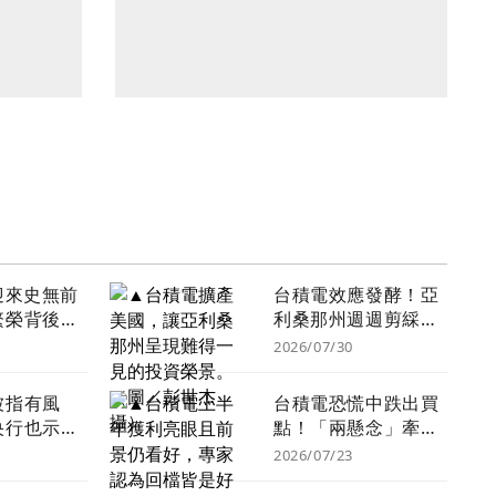
迎來史無前
台積電效應發酵！亞
繁榮背後藏
利桑那州週週剪綵、
類人未來5
月月開工成日常
2026/07/30
首當其衝
被指有風
台積電恐慌中跌出買
央行也示
點！「兩懸念」牽動
業獨大恐患
股價攻3000元，毛利
2026/07/23
版荷蘭病」
率突破7成「只是時