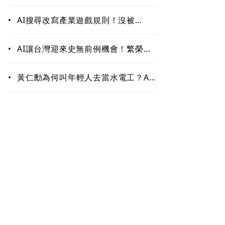
作！哪些能力最難被取代？未來職場
最值錢的是這些
•
AI搜尋改寫產業遊戲規則！沒被
ChatGPT、Google引用恐「消
失」 品牌如何搶下話語權？
•
AI讓台灣迎來史無前例機會！繁榮背
後藏隱憂 這類人未來5至10年恐首當
其衝
•
黃仁勳為何叫年輕人去當水電工？AI
掀「智慧通膨」 白領恐先被開刀