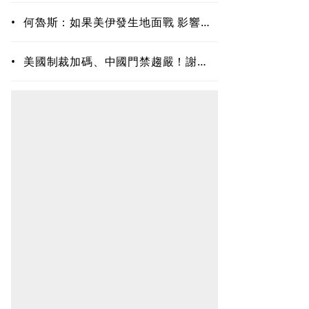
天
•
何魯斯：如果美伊發生地面戰 影響可
能和你想的不一樣
•
美國制裁加碼、中國門禁趨嚴！謝金
河：美中角力進入深水區 腳踩兩條
船的台商處境愈來愈難