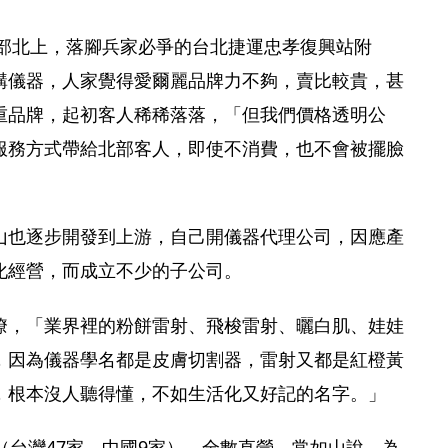
幹部北上，落腳兵家必爭的台北捷運忠孝復興站附
購儀器，人家覺得愛爾麗品牌力不夠，賣比較貴，甚
重品牌，起初客人稀稀落落，「但我們價格透明公
服務方式帶給北部客人，即使不消費，也不會被擺臉
山也逐步開發到上游，自己開儀器代理公司，因應產
化經營，而成立不少的子公司。
瞭，「業界裡的粉餅雷射、飛梭雷射、曬白肌、娃娃
，因為儀器學名都是皮膚切割器，雷射又都是紅橙黃
，根本沒人聽得懂，不如生活化又好記的名字。」
（台灣47家，中國9家），全數直營。常如山說，為