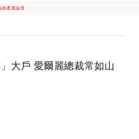
高雄產業論壇
」大戶 愛爾麗總裁常如山