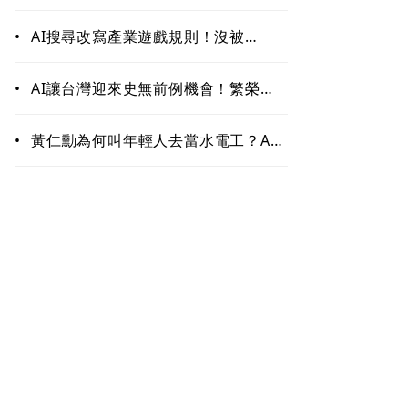
作！哪些能力最難被取代？未來職場
最值錢的是這些
•
AI搜尋改寫產業遊戲規則！沒被
ChatGPT、Google引用恐「消
失」 品牌如何搶下話語權？
•
AI讓台灣迎來史無前例機會！繁榮背
後藏隱憂 這類人未來5至10年恐首當
其衝
•
黃仁勳為何叫年輕人去當水電工？AI
掀「智慧通膨」 白領恐先被開刀