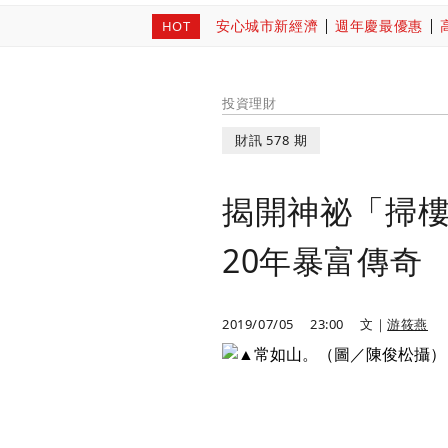
安心城市新經濟
週年慶最優惠
HOT
投資理財
財訊 578 期
揭開神祕「掃樓
20年暴富傳奇
2019/07/05
23:00
文｜
游筱燕