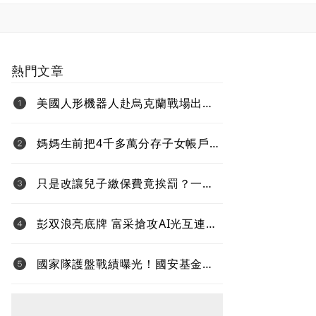
熱門文章
美國人形機器人赴烏克蘭戰場出任
務、還要對抗中國 新產品將導入
超微Ryzen AI嵌入式X100系列處理
媽媽生前把4千多萬分存子女帳戶
器
過世後算誰的？法院揭認定關鍵
只是改讓兒子繳保費竟挨罰？一次
看懂「變更要保人」的補稅地雷
彭双浪亮底牌 富采搶攻AI光互連
不與雷射拚速度 Micro LED鎖定低
功耗新藍海
國家隊護盤戰績曝光！國安基金
「僅買8檔全獲利」投報率81%…靠
台積電狂賺76億