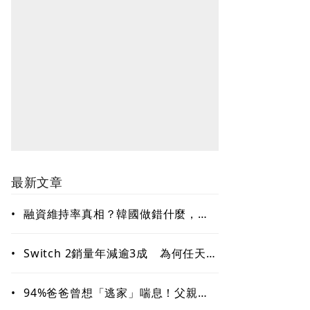
最新文章
•
融資維持率真相？韓國做錯什麼，讓
槓桿ETF變風暴中心？去槓桿風暴完全
拆解
•
Switch 2銷量年減逾3成 為何任天堂
上季財報仍優於市場預期，獲利成長
超過50％？
•
94%爸爸曾想「逃家」喘息！父親節
最大願望不是禮物 只想真正休息一