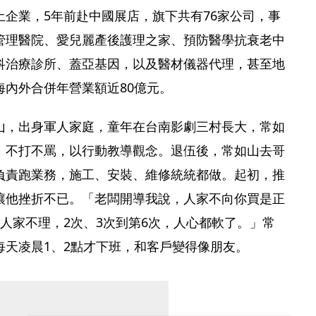
企業，5年前赴中國展店，旗下共有76家公司，事
管理醫院、愛兒麗產後護理之家、預防醫學抗衰老中
科治療診所、蓋亞基因，以及醫材儀器代理，甚至地
海內外合併年營業額近80億元。
山，出身軍人家庭，童年在台南影劇三村長大，常如
，不打不罵，以行動教導觀念。退伍後，常如山去哥
負責跑業務，施工、安裝、維修統統都做。起初，推
讓他挫折不已。「老闆開導我說，人家不向你買是正
人家不理，2次、3次到第6次，人心都軟了。」常
每天凌晨1、2點才下班，和客戶變得像朋友。