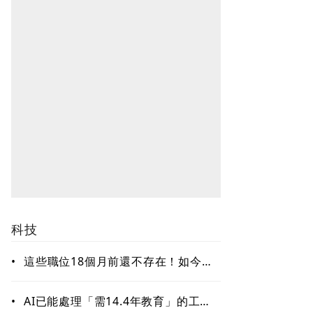
科技
•
這些職位18個月前還不存在！如今年
薪破百萬美元仍搶不到人 AI時代最
缺哪種人才？
•
AI已能處理「需14.4年教育」的工