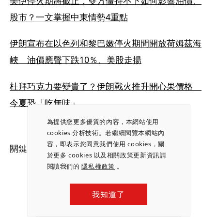
美伊停火期將截止，雙方僵持不下如何影響油價、
股市？一文掌握中東情勢4重點
伊朗宣布在以色列和黎巴嫩停火期間開放荷姆茲海
峽　油價應聲下跌10％、美股走揚
杜拜巧克力要變貴了？伊朗戰火推升開心果價格　
今夏恐「吃無味」
為提供您更多優質的內容，本網站使用
cookies 分析技術。若繼續閱覽本網站內
容，即表示您同意我們使用 cookies，關
關鍵字：
荷姆茲海峽
｜
美伊戰爭
｜
台塑海運
於更多 cookies 以及相關政策更新資訊請
閱讀我們的
隱私權政策
。
我知道了