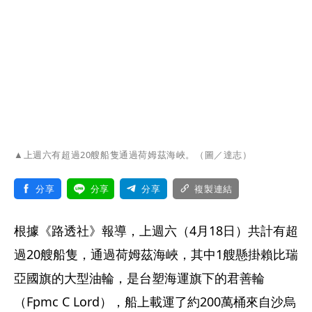
▲上週六有超過20艘船隻通過荷姆茲海峽。（圖／達志）
分享
分享
分享
複製連結
根據《路透社》報導，上週六（4月18日）共計有超
過20艘船隻，通過荷姆茲海峽，其中1艘懸掛賴比瑞
亞國旗的大型油輪，是台塑海運旗下的君善輪
（Fpmc C Lord），船上載運了約200萬桶來自沙烏