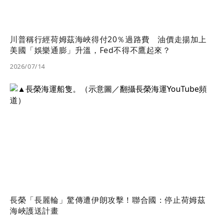
川普稱行經荷姆茲海峽得付20％過路費 油價走揚加上
美國「娛樂通膨」升溫，Fed不得不鷹起來？
2026/07/14
長榮「長麗輪」驚傳遭伊朗攻擊！聯合國：停止荷姆茲
海峽護送計畫