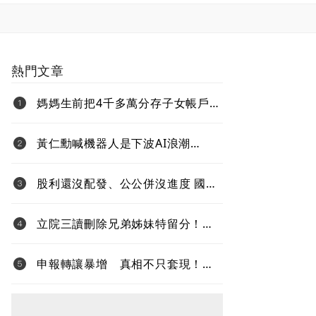
熱門文章
媽媽生前把4千多萬分存子女帳戶
過世後算誰的？法院揭認定關鍵
黃仁勳喊機器人是下波AI浪潮
Jetson Thor生態系台鏈名單曝光
股利還沒配發、公公併沒進度 國票
金難題待解套
立院三讀刪除兄弟姊妹特留分！專
家提醒：沒寫遺囑照樣被分產
申報轉讓暴增 真相不只套現！內
部人大賣股 節稅、經營權攻防同
步上演