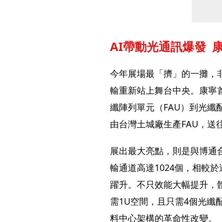
AI帶動光通訊爆發 
今年展場最「擠」的一攤，
輸重新站上舞台中央。康寧首度
纖陣列單元（FAU）到光纖配線卡夾
由台灣土城廠生產FAU，送
展出最大亮點，則是與博通
輸通道高達1024個，相較
躍升。不只效能大幅提升，
需1U空間，且只需4個光
料中心架構的革命性改變。