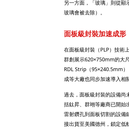
另一方面，「玻璃」則從顯
玻璃會被去除）。
面板級封裝加速成形 
在面板級封裝（PLP）技術
群創展示620×750mm的
RDL Strip（95×240
成等大廠也同步加速導入相
過去，面板級封裝的設備尚
括鈦昇、群翊等廠商已開始
雷射鑽孔到面板切割的設備鏈
接出貨至美國德州，鎖定低