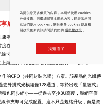
為提供您更多優質的內容，本網站使用 cookies
分析技術。若繼續閱覽本網站內容，即表示您同
 康寧展場人氣最旺
意我們使用 cookies，關於更多 cookies 以及相
關政策更新資訊請閱讀我們的
隱私權政策
。
非康寧莫屬。隨著AI帶來龐大資料運算需求，光纖傳
在Touch Taiwan展出完整光通訊產品線，從光
我知道了
（Fiber Shuffle cassette）皆採自製策略：
往上海組裝，最後回到美國直接交付CSP客戶。
合作的CPO（共同封裝光學）方案。該產品的光纖傳
於過去外掛式光模組僅128通道，等於出現「量級式」
體積也同步縮小——從過去至少3U高度，壓縮至僅
纖配線卡夾即可完成配置。這不只是規格升級，而是資