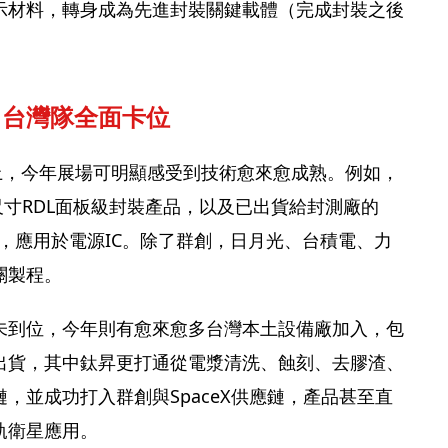
示材料，轉身成為先進封裝關鍵載體（完成封裝之後
 台灣隊全面卡位
上，今年展場可明顯感受到技術愈來愈成熟。例如，
大尺寸RDL面板級封裝產品，以及已出貨給封測廠的
.5mm），應用於電源IC。除了群創，日月光、台積電、力
關製程。
未到位，今年則有愈來愈多台灣本土設備廠加入，包
出貨，其中鈦昇更打通從電漿清洗、蝕刻、去膠渣、
，並成功打入群創與SpaceX供應鏈，產品甚至直
軌衛星應用。