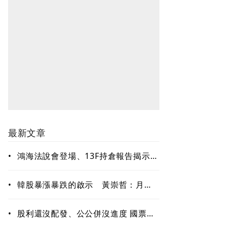
最新文章
•
鴻海法說會登場、13F持倉報告揭示華
爾街大咖布局 本週投資人得留意這3
件事
•
韓股暴漲暴跌的啟示 黃崇哲：月暈
退了，牛角就長出來了
•
股利還沒配發、公公併沒進度 國票金
難題待解套