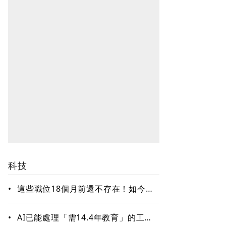
科技
•
這些職位18個月前還不存在！如今年
薪破百萬美元仍搶不到人 AI時代最
缺哪種人才？
•
AI已能處理「需14.4年教育」的工