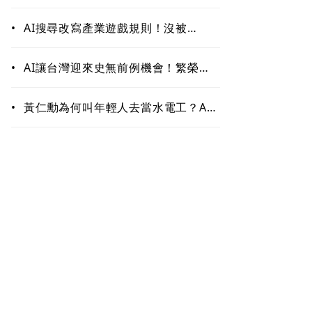
作！哪些能力最難被取代？未來職場
最值錢的是這些
•
AI搜尋改寫產業遊戲規則！沒被
ChatGPT、Google引用恐「消
失」 品牌如何搶下話語權？
•
AI讓台灣迎來史無前例機會！繁榮背
後藏隱憂 這類人未來5至10年恐首當
其衝
•
黃仁勳為何叫年輕人去當水電工？AI
掀「智慧通膨」 白領恐先被開刀