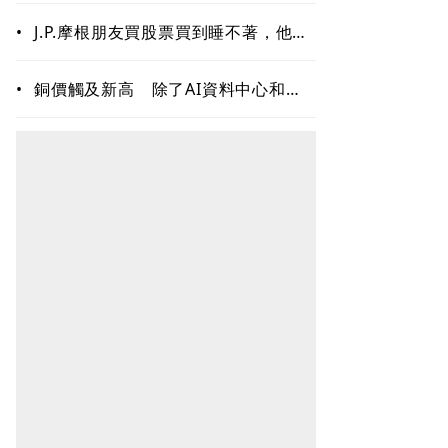
•
J.P.摩根朋友買股票買到睡不著，他只
回一句：賣掉一些！「睡好覺」也是
賺錢的關鍵能力
•
銅價觸及新高 除了AI資料中心和電
網需求 這些因素更關鍵