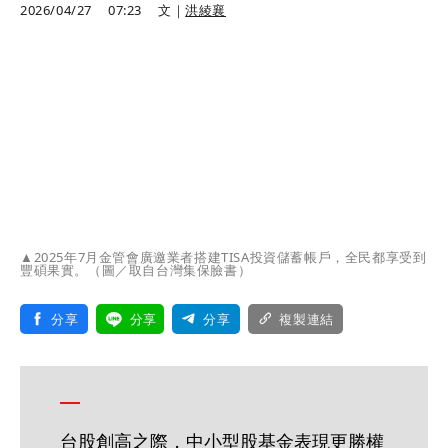
2026/04/27
07:23
文｜
洪綾襄
▲2025年7月金管會廣邀業者搭建TISA投資儲蓄帳戶，全民都享受到
豐碩果實。（圖／取自台灣集保臉書）
分享
分享
分享
複製連結
台股創高之際，中小型股基金表現更勝權