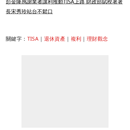
彭金隆感謝業者讓利推動TISA上路 財政部賦稅署署
長宋秀玲站台不鬆口
關鍵字：
TISA
｜
退休資產
｜
複利
｜
理財觀念