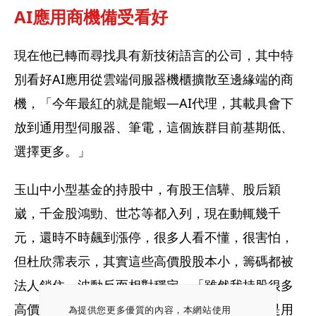
AI應用商機備受看好
現在他已轉而尋找具有新技術語言的公司，其中特
別看好AI應用從雲端伺服器機櫃擴散至邊緣端的商
機，「今年最紅的就是龍蝦—AI代理，其載具會下
放到通用型伺服器、筆電，這個族群目前基期低、
選擇更多。」
玉山中小型基金的持股中，有股王信驊、股后穎
崴，千金股鴻勁、世芯等都入列，現在動輒幾千
元，還時不時飆到漲停，很多人看不懂，很害怕，
但杜欣霈表示，其實這些高價股股本小，籌碼都被
法人鎖住，波動反而相對穩定。「雖然我持股很多
高價股，我的策略中沒有一定要買高價股，而是用
為提供您更多優質的內容，本網站使用