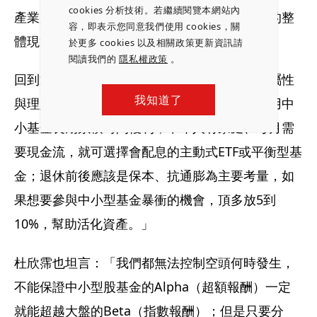
cookies 分析技術。若繼續閱覽本網站內
產業別去做配置。高價股愈來愈多，這是台股的整
容，即表示您同意我們使用 cookies，關
體現象。」
於更多 cookies 以及相關政策更新資訊請
閱讀我們的
隱私權政策
。
回到退休準備，柯鴻旼強調還是要回歸到風險屬性
我知道了
與理財配置，「我認為年輕人應該選不配息，用中
小基金長期累積時間複利；中年人有家庭、每月需
要現金流，就可選擇會配息的主動式ETF或平衡型基
金；退休前後應該是保本、抗通膨為主要考量，如
果想要參與中小型基金暴衝的機會，頂多放5到
10%，幫助活化資產。」
杜欣霈也坦言：「我們都無法控制空頭何時發生，
不能保證中小型股基金的Alpha（超額報酬）一定
就能超越大盤的Beta（指數報酬）；但是只要分