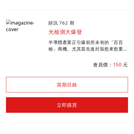
財訊 762 期
光檢測大爆發
半導體產業正引爆前所未有的「百百
檢」商機。尤其當先進封裝愈來愈重
要，台廠已逐步打破外商長期主導格
局，在光檢測市場闖出一片天。哪些廠
會員價：
150
元
商有機會抓住這一波新商機？
當期目錄
立即購買