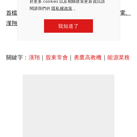
於更多 cookies 以及相關政策更新資訊請
閱讀我們的
隱私權政策
。
首檔全球航太防衛ETF 00965開募，輝達、台積電、
漢翔都入列…軍工股看漲，這6檔未來看好
我知道了
關鍵字：
漢翔
｜
股東常會
｜
勇鷹高教機
｜
能源業務