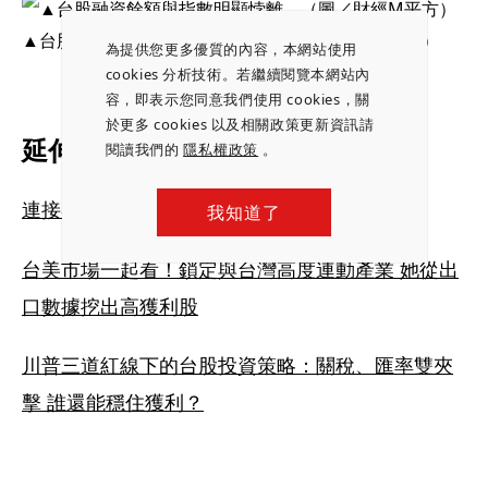
▲台股融資餘額與指數明顯悖離。（圖／財經M平方）
為提供您更多優質的內容，本網站使用
cookies 分析技術。若繼續閱覽本網站內
容，即表示您同意我們使用 cookies，關
於更多 cookies 以及相關政策更新資訊請
延伸閱讀：
閱讀我們的
隱私權政策
。
連接器三強 搶進AI商機
我知道了
台美市場一起看！鎖定與台灣高度連動產業 她從出
口數據挖出高獲利股
川普三道紅線下的台股投資策略：關稅、匯率雙夾
擊 誰還能穩住獲利？