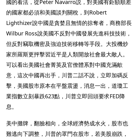
國的看法，從Peter Navarro説，對美國有鉅額順差
的國家都必須和美國談判關稅，到Robert 
Lighthizer說中國是貪婪且無情的掠奪者，商務部長
Wilbur Ross說美國不反對中國發展先進科技技術，
但反對竊取機密及強迫技術移轉等手段。大投機炒
家所羅斯更抨擊習近平是人類開放社會最大敵人。
可以看出美國社會菁英及官僚體系對中國充滿歒
意，這次中國再出手，川普二話不說，立即加碼反
擊，美國股市原本在平盤震盪，消息一出，道瓊工
業指數立刻暴跌623點，川普立即回頭要求FED降
息。
美中攤牌，翻臉相向，全球經濟勢成水火，股市也
難逃向下調整，川普的罩門在股市，若美股崩跌，