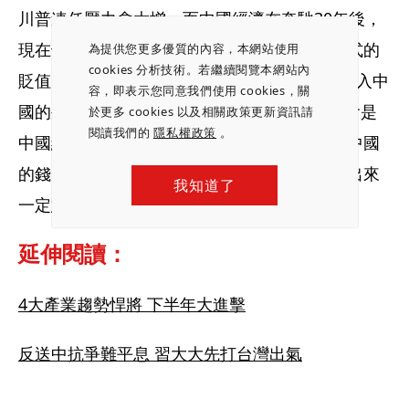
川普連任壓力會大增。而中國經濟在奔馳30年後，
現在也面臨沈重調整壓力，若人民幣出現失控式的
為提供您更多優質的內容，本網站使用
cookies 分析技術。若繼續閱覽本網站內
貶值，中國外匯儲備跌破3兆美元關卡，還有進入中
容，即表示您同意我們使用 cookies，關
國的外國直接投資(FDI）出現顯著下滑，這都會是
於更多 cookies 以及相關政策更新資訊請
閱讀我們的
隱私權政策
。
中國經濟警訊。中國政府會加大力道看管留在中國
的錢，若沒有及時把錢匯出的台商，未來匯錢出來
我知道了
一定愈來愈困難。
延伸閱讀：
4大產業趨勢悍將 下半年大進擊
反送中抗爭難平息 習大大先打台灣出氣