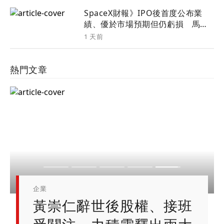
SpaceX財報》IPO後首度公布業
績、優於市場預期但仍虧損 馬斯
克等高層談業務前景3重點
1 天前
熱門文章
金融圈
科技
企業
企業
企業
只是改讓兒子繳保費竟挨
黃崇仁辭世後股權、接班