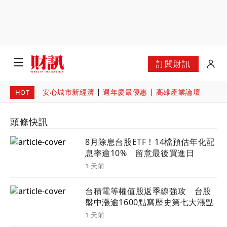
訂閱財訊
安心城市新經濟
週年慶最優惠
高雄產業論壇
HOT
頭條快訊
8月除息台股ETF！14檔預估年化配
息率逾10% 留意最後買進日
1 天前
台積電等權值股返季線強攻 台股
盤中漲逾1600點寫歷史第七大漲點
1 天前