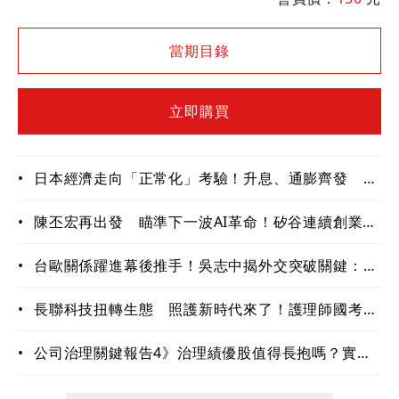
作，盤點軍工產業鏈投資機會
當期目錄
立即購買
•
日本經濟走向「正常化」考驗！升息、通膨齊發 企
業與家庭重新學習生存法則
•
陳丕宏再出發 瞄準下一波AI革命！矽谷連續創業家
布局生技、機器人與音樂新賽道
•
台歐關係躍進幕後推手！吳志中揭外交突破關鍵：
「先相信真的可以突破」
•
長聯科技扭轉生態 照護新時代來了！護理師國考狀
元 AI機器人「愛寶」上工
•
公司治理關鍵報告4》治理績優股值得長抱嗎？實績
驗證長期投資價值