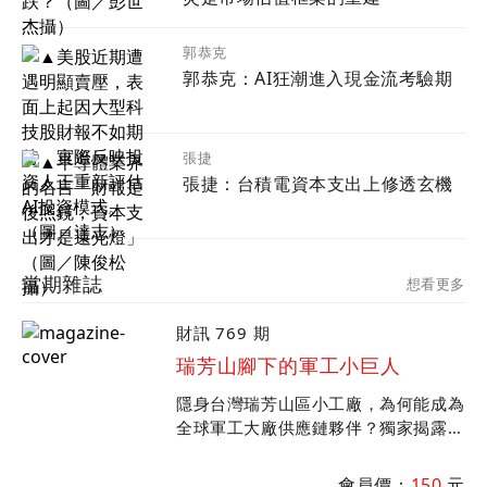
郭恭克
郭恭克：AI狂潮進入現金流考驗期
張捷
張捷：台積電資本支出上修透玄機
當期雜誌
想看更多
財訊 769 期
瑞芳山腳下的軍工小巨人
隱身台灣瑞芳山區小工廠，為何能成為
全球軍工大廠供應鏈夥伴？獨家揭露豐
兆航太在全球軍工產業崛起歷程；專訪
中科院院長李世強談台美軍工產業合
會員價：
150
元