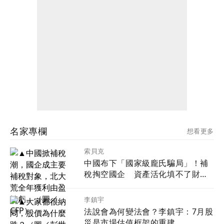
名家專欄
想看更多
索貝克
中國布下「國家級龐氏騙局」！補
稅掏空國企 資產活化填不了財政
黑洞
李鎮宇
法說會為何變法會？李鎮宇：7月股
災是市場估值框架的重建