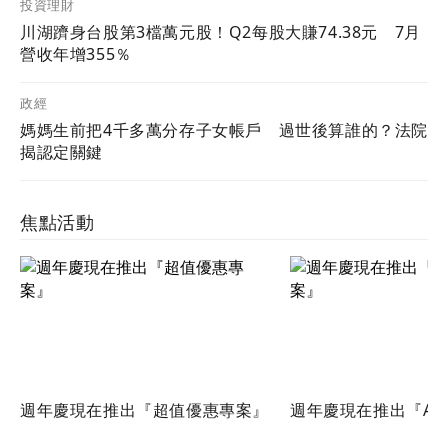
投資理財
川湖躋身台股第3檔萬元股！Q2每股大賺74.38元 7月
營收年增355％
政經
媽媽生前把4千多萬分存子女帳戶 過世後算誰的？法院
揭認定關鍵
焦點活動
週年慶現在推出『超值優惠專案』
週年慶現在推出『Ac
案』