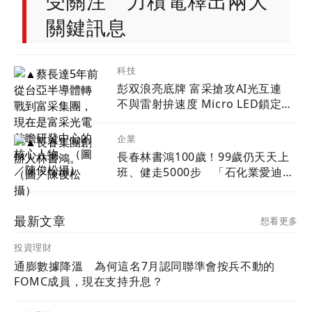
罰？一次看懂「變更要保
受關注 力積電釋出兩大
人」的補稅地雷
關鍵訊息
科技
彭双浪亮底牌 富采搶攻AI光互連
不與雷射拚速度 Micro LED鎖定低
功耗新藍海
企業
長春林書鴻100歲！99歲仍天天上
班、健走5000步 「石化業愛迪
生」自律人生曝光
最新文章
想看更多
投資理財
通膨數據降溫 為何這名7月認同聯準會按兵不動的
FOMC成員，現在支持升息？