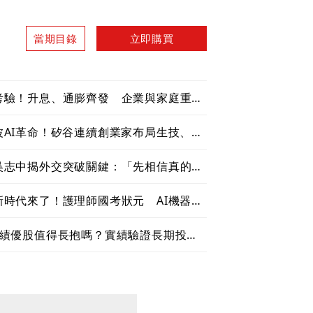
當期目錄
立即購買
考驗！升息、通膨齊發 企業與家庭重新
AI革命！矽谷連續創業家布局生技、機
吳志中揭外交突破關鍵：「先相信真的可
時代來了！護理師國考狀元 AI機器人
理績優股值得長抱嗎？實績驗證長期投資