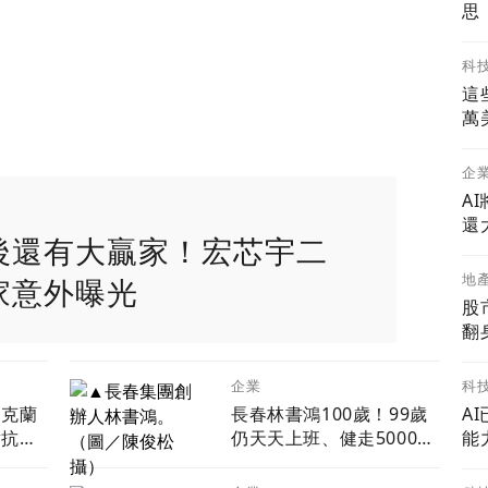
思
科
這
萬
企
A
還
費竟挨罰？一次看懂「變
地
地雷
股
翻
科
企業
烏克蘭
長春林書鴻100歲！99歲
A
對抗中
仍天天上班、健走5000
能
超微
步 「石化業愛迪生」自
00系列
律人生曝光