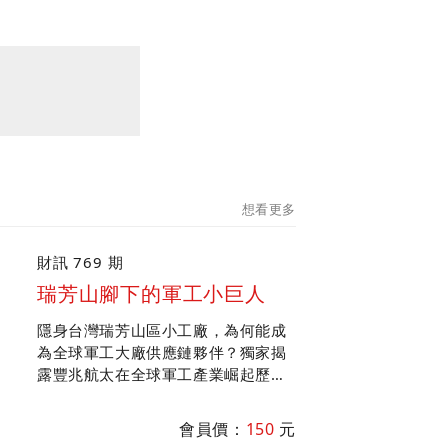
想看更多
財訊 769 期
瑞芳山腳下的軍工小巨人
隱身台灣瑞芳山區小工廠，為何能成
為全球軍工大廠供應鏈夥伴？獨家揭
露豐兆航太在全球軍工產業崛起歷
程；專訪中科院院長李世強談台美軍
工產業合作，盤點軍工產業鏈投資機
會員價：
150
元
會