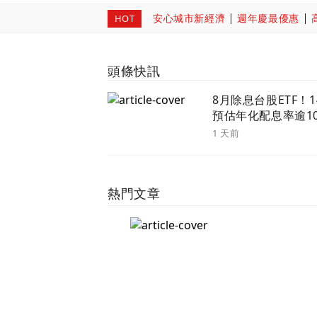
安心城市新經濟
週年慶最優惠
HOT
頭條快訊
8月除息台股ETF！1
預估年化配息率逾
留意最後買進日
1 天前
熱門文章