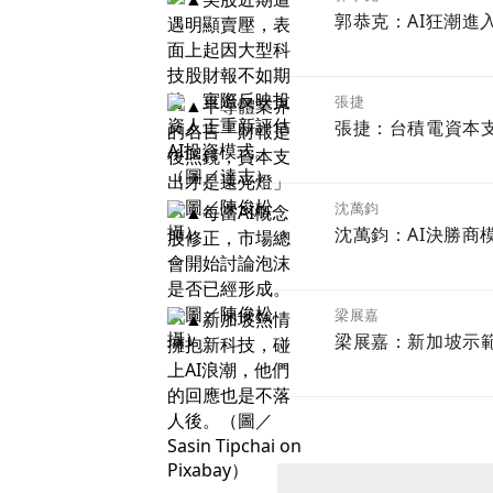
郭恭克：AI狂潮進
張捷
張捷：台積電資本
沈萬鈞
沈萬鈞：AI決勝商
梁展嘉
梁展嘉：新加坡示