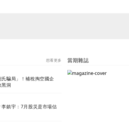
當期雜誌
想看更多
龐氏騙局」！補稅掏空國企
政黑洞
？李鎮宇：7月股災是市場估