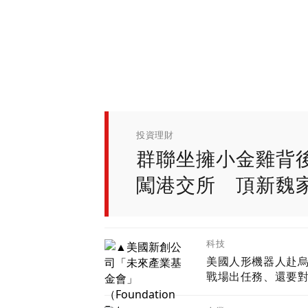
金融圈
科技
企業
投資理財
投資理財
只是改讓兒子繳保
更要保人」的補稅
科技
美國人形機器人赴
戰場出任務、還要
國 新產品將導入
Ryzen AI嵌入式X1