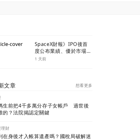
SpaceX財報》IPO後首
度公布業績、優於市場預
期但仍虧損 馬斯克等高
1 天前
層談業務前景3重點
新文章
想看更多
經
媽生前把4千多萬分存子女帳戶 過世後
誰的？法院揭認定關鍵
資理財
利在身後才入帳算遺產嗎？國稅局破解迷