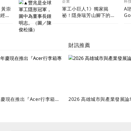
科
企業
A
！黃崇
軍工小巨人1》獨家揭
G
有經營
祕！隱身瑞芳山腳下的軍
語
三個不
工小巨人 台灣最大無人
機渦噴引擎製造商
財訊推薦
慶現在推出『Acer行李箱專
2026 高雄城市與產業發展論
』