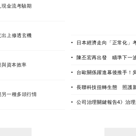
入現金流考驗期
支出上修透玄機
•
日本經濟走向「正常化」
學習生存法則
•
陳丕宏再出發 瞄準下一波
模與資本效率
器人與音樂新賽道
•
台歐關係躍進幕後推手！
以突破」
•
長聯科技扭轉生態 照護新
範另一種多頭行情
「愛寶」上工
•
公司治理關鍵報告4》治
價值