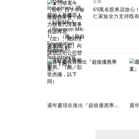
企業
處理器
69萬名股東請放心
仁家族全力支持既
團隊 力積電強調
變
焦點活動
週年慶現在推出『超值優惠專
週年
案』
案