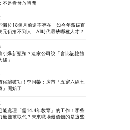
：不是看發放時間
技
些職位18個月前還不存在！如今年薪破百
美元仍搶不到人 AI時代最缺哪種人才？
業
I將引爆新瓶頸？這家公司說「會比記憶體
大條」
產
市俗諺破功！李同榮：房市「五窮六絕七
身」開始了
技
I已能處理「需14.4年教育」的工作！哪些
力最難被取代？未來職場最值錢的是這些