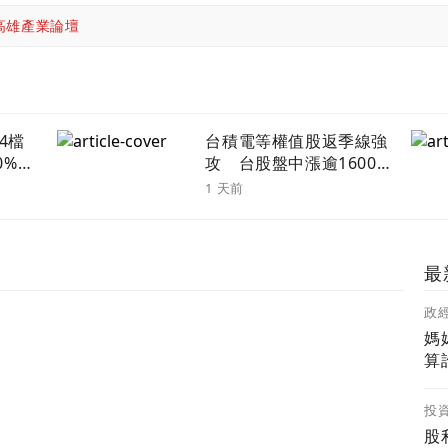
高雄產業論壇
4檔
台積電等權值股返季線強
10%
攻 台股盤中漲逾1600
點寫歷史第七大漲點
1 天前
最
政
媽
算
投
股