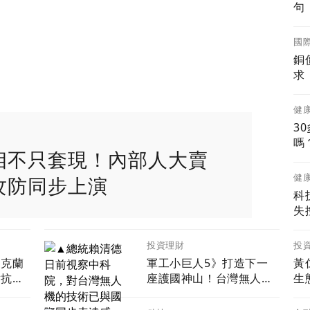
句
能
國
銅
求
健
3
嗎
相不只套現！內部人大賣
健
攻防同步上演
科
失
投
投資理財
烏克蘭
軍工小巨人5》打造下一
黃仁
對抗中
座護國神山！台灣無人機
生
超微
打進全球國防供應鏈
00系列