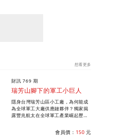
想看更多
財訊 769 期
瑞芳山腳下的軍工小巨人
隱身台灣瑞芳山區小工廠，為何能成
為全球軍工大廠供應鏈夥伴？獨家揭
露豐兆航太在全球軍工產業崛起歷
程；專訪中科院院長李世強談台美軍
工產業合作，盤點軍工產業鏈投資機
會員價：
150
元
會