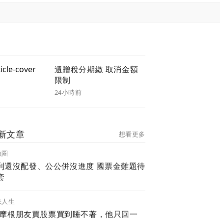
遺贈稅分期繳 取消金額
限制
24小時前
新文章
想看更多
融圈
還沒配發、公公併沒進度 國票金難題待
套
味人生
.P.摩根朋友買股票買到睡不著，他只回一