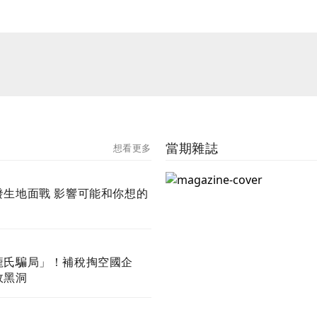
當期雜誌
想看更多
影響可能和你想的
龐氏騙局」！補稅掏空國企
政黑洞