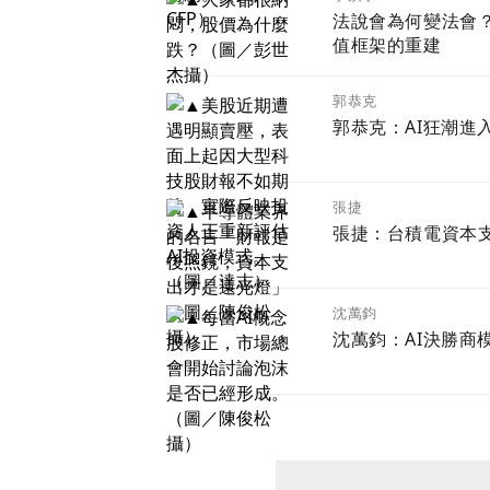
法說會為何變法會
值框架的重建
郭恭克
郭恭克：AI狂潮進
張捷
張捷：台積電資本
沈萬鈞
沈萬鈞：AI決勝商