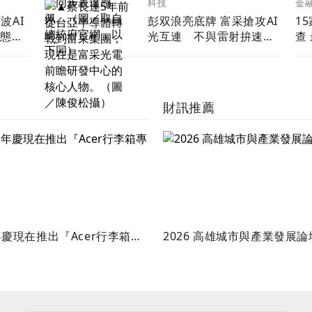
金
科技
1
波AI
彭双浪亮底牌 富采搶攻AI
光互連 不與雷射拚速度
Micro LED鎖定低功耗新
藍海
財訊推薦
慶現在推出『Acer行李箱專
2026 高雄城市與產業發展論
』