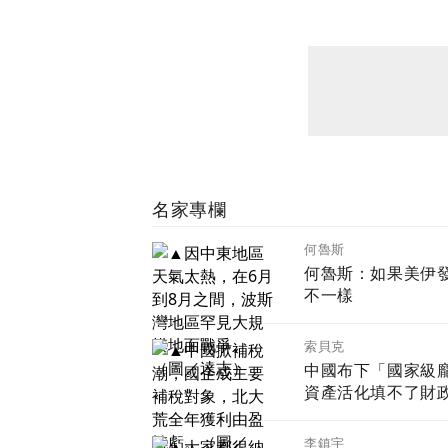
名家專欄
何魯斯
何魯斯：如果美伊發生地面戰 
不一樣
索貝克
中國布下「國家級
資產活化填不了財
李鎮宇