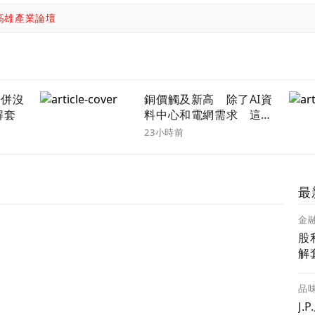
高雄產業論壇
公併沒
銅價觸及新高 除了AI資
解套
料中心和電網需求 這些
因素更關鍵
23小時前
最
金
股利
解
品
J