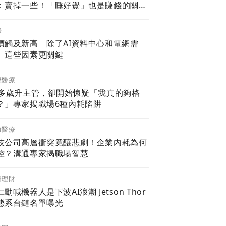
：賣掉一些！「睡好覺」也是賺錢的關鍵
力
際
價觸及新高 除了AI資料中心和電網需
 這些因素更關鍵
康醫療
0多歲升主管，卻開始懷疑「我真的夠格
？」專家揭職場6種內耗陷阱
康醫療
技公司高層衝突竟釀悲劇！企業內耗為何
控？溝通專家揭職場智慧
資理財
勳喊機器人是下波AI浪潮 Jetson Thor
態系台鏈名單曝光