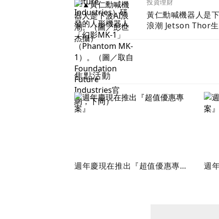
投資理財
處理器
黃仁勳喊機器人是下
浪潮 Jetson Thor生態系
台鏈名單曝光
焦點活動
週年慶現在推出『超值優惠專
週年
案』
案