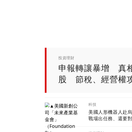
政經
金融圈
投資理財
投資理財
投資理財
申報轉讓暴增 真
股 節稅、經營權
科技
美國人形機器人赴
戰場出任務、還要
國 新產品將導入
Ryzen AI嵌入式X1