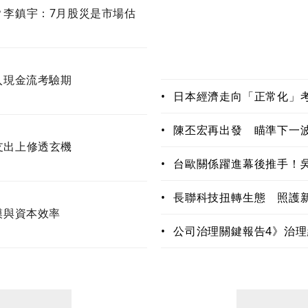
？李鎮宇：7月股災是市場估
入現金流考驗期
•
日本經濟走向「正常化」
學習生存法則
•
陳丕宏再出發 瞄準下一波
支出上修透玄機
器人與音樂新賽道
•
台歐關係躍進幕後推手！
以突破」
•
長聯科技扭轉生態 照護新
模與資本效率
「愛寶」上工
•
公司治理關鍵報告4》治
價值