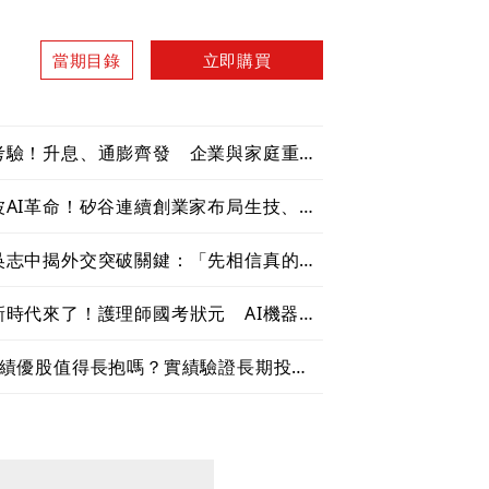
當期目錄
立即購買
考驗！升息、通膨齊發 企業與家庭重新
AI革命！矽谷連續創業家布局生技、機
吳志中揭外交突破關鍵：「先相信真的可
時代來了！護理師國考狀元 AI機器人
理績優股值得長抱嗎？實績驗證長期投資