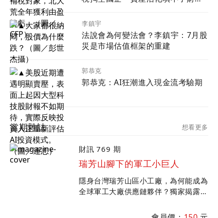
黑洞
李鎮宇
法說會為何變法會？李鎮宇：7月股
災是市場估值框架的重建
郭恭克
郭恭克：AI狂潮進入現金流考驗期
當期雜誌
想看更多
財訊 769 期
瑞芳山腳下的軍工小巨人
隱身台灣瑞芳山區小工廠，為何能成為
全球軍工大廠供應鏈夥伴？獨家揭露豐
兆航太在全球軍工產業崛起歷程；專訪
中科院院長李世強談台美軍工產業合
會員價：
150
元