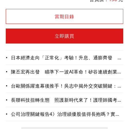
作，盤點軍工產業鏈投資機會
當期目錄
立即購買
•
日本經濟走向「正常化」考驗！升息、通膨齊發 企
業與家庭重新學習生存法則
•
陳丕宏再出發 瞄準下一波AI革命！矽谷連續創業家
布局生技、機器人與音樂新賽道
•
台歐關係躍進幕後推手！吳志中揭外交突破關鍵：
「先相信真的可以突破」
•
長聯科技扭轉生態 照護新時代來了！護理師國考狀
元 AI機器人「愛寶」上工
•
公司治理關鍵報告4》治理績優股值得長抱嗎？實績
驗證長期投資價值