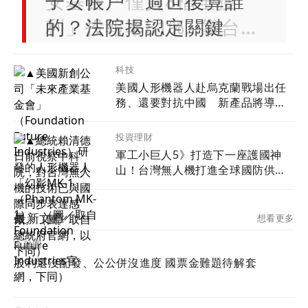
子女帳戶 過世後算誰
的？法院揭認定關鍵
科技
美國人形機器人赴烏克蘭戰場出任
務、還要對抗中國 新產品將導入
超微Ryzen AI嵌入式X100系列處理
器
投資理財
軍工小巨人5》打造下一座護國神
山！台灣無人機打進全球國防供應
鏈
最新文章
想看更多
金融圈
股利還沒配發、公公併沒進度 國票金難題待解套