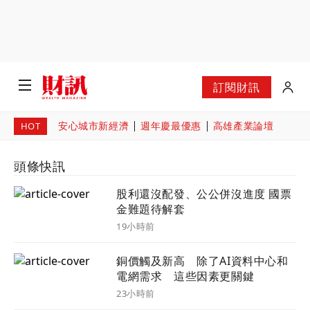
訂閱財訊
安心城市新經濟
週年慶最優惠
高雄產業論壇
HOT
頭條快訊
股利還沒配發、公公併沒進度 國票
金難題待解套
19小時前
銅價觸及新高 除了AI資料中心和
電網需求 這些因素更關鍵
23小時前