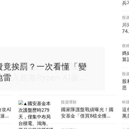
兵
投
川
7
政
媽
算
費竟挨罰？一次看懂「變
投
地雷
股
思
科
投資理財
攻AI
國家隊護盤戰績曝光！國
這
拚速度
安基金「僅買8檔全獲
萬
功耗新
利」投報率81%…靠台積
電狂賺76億