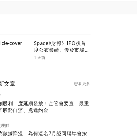
SpaceX財報》IPO後首
度公布業績、優於市場預
期但仍虧損 馬斯克等高
1 天前
層談業務前景3重點
新文章
想看更多
業
創股利二度延期發放！金管會要查 最重
回股務自辦、處違約金
資理財
膨數據降溫 為何這名7月認同聯準會按