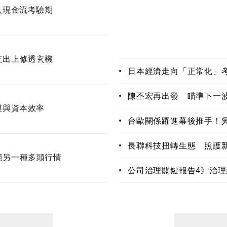
入現金流考驗期
支出上修透玄機
•
日本經濟走向「正常化」
學習生存法則
•
陳丕宏再出發 瞄準下一波
模與資本效率
器人與音樂新賽道
•
台歐關係躍進幕後推手！
以突破」
•
長聯科技扭轉生態 照護新
範另一種多頭行情
「愛寶」上工
•
公司治理關鍵報告4》治
價值