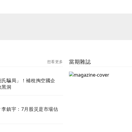
當期雜誌
想看更多
龐氏騙局」！補稅掏空國企
政黑洞
？李鎮宇：7月股災是市場估