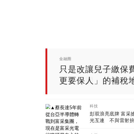
科技
金融圈
企業
企業
企業
只是改讓兒子繳保
更要保人」的補稅
科技
彭双浪亮底牌 富采搶
光互連 不與雷射
Micro LED鎖定低
藍海