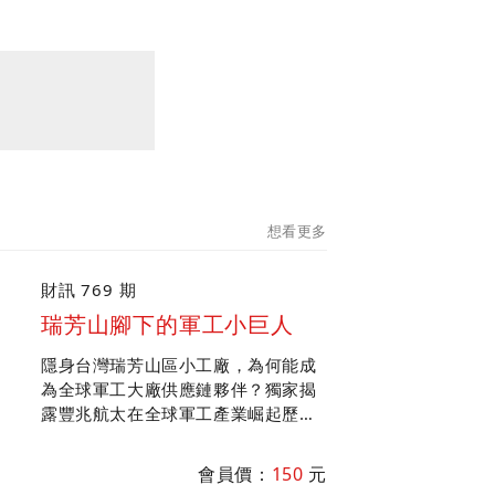
想看更多
財訊 769 期
瑞芳山腳下的軍工小巨人
隱身台灣瑞芳山區小工廠，為何能成
為全球軍工大廠供應鏈夥伴？獨家揭
露豐兆航太在全球軍工產業崛起歷
程；專訪中科院院長李世強談台美軍
工產業合作，盤點軍工產業鏈投資機
會員價：
150
元
會