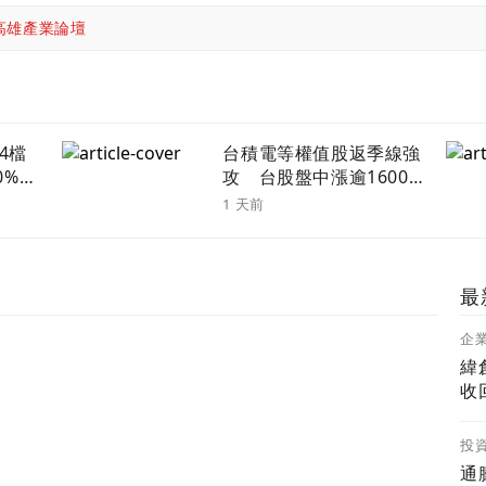
高雄產業論壇
4檔
台積電等權值股返季線強
10%
攻 台股盤中漲逾1600
點寫歷史第七大漲點
1 天前
最
企
緯
收
投
通