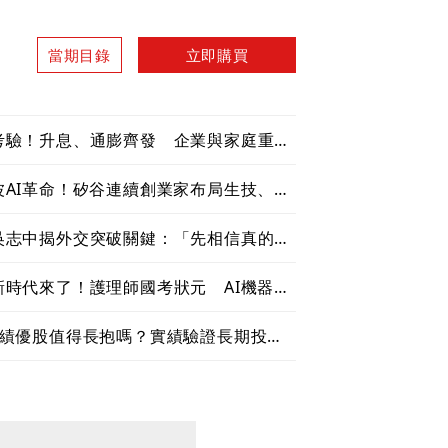
當期目錄
立即購買
考驗！升息、通膨齊發 企業與家庭重新
AI革命！矽谷連續創業家布局生技、機
吳志中揭外交突破關鍵：「先相信真的可
時代來了！護理師國考狀元 AI機器人
理績優股值得長抱嗎？實績驗證長期投資