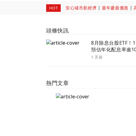
安心城市新經濟
週年慶最優惠
HOT
頭條快訊
8月除息台股ETF！1
預估年化配息率逾
留意最後買進日
1 天前
熱門文章