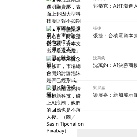
郭恭克：AI狂潮進
張捷
張捷：台積電資本
沈萬鈞
沈萬鈞：AI決勝商
梁展嘉
梁展嘉：新加坡示