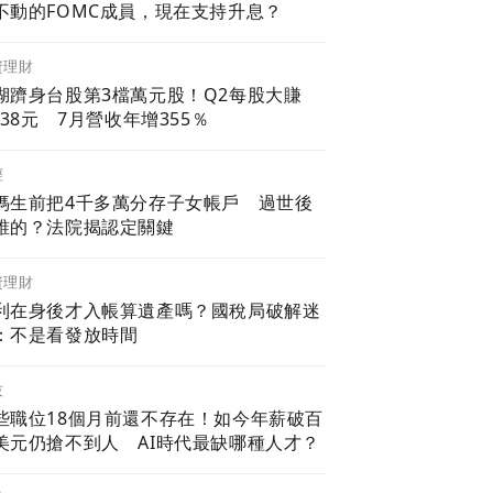
不動的FOMC成員，現在支持升息？
資理財
湖躋身台股第3檔萬元股！Q2每股大賺
4.38元 7月營收年增355％
經
媽生前把4千多萬分存子女帳戶 過世後
誰的？法院揭認定關鍵
資理財
利在身後才入帳算遺產嗎？國稅局破解迷
：不是看發放時間
技
些職位18個月前還不存在！如今年薪破百
美元仍搶不到人 AI時代最缺哪種人才？