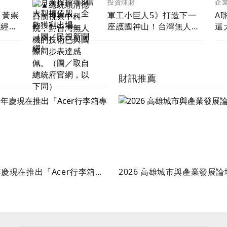
企
投資理財
A
！黃崇
軍工小巨人5》打造下一
還
有經營
座護國神山！台灣無人機
三個不
打進全球國防供應鏈
財訊推薦
慶現在推出『Acer行李箱專
2026 高雄城市與產業發展論
』