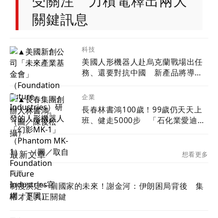
受關注 力積電釋出兩大
關鍵訊息
科技
美國人形機器人赴烏克蘭戰場出任
務、還要對抗中國 新產品將導入
超微Ryzen AI嵌入式X100系列處理
器
企業
長春林書鴻100歲！99歲仍天天上
班、健走5000步 「石化業愛迪
生」自律人生曝光
最新文章
想看更多
國際
制度決定一個國家的未來！謝金河：伊朗困局背後 集
權才是真正關鍵