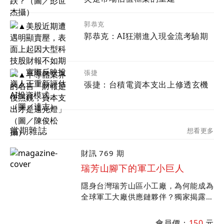
郭恭克
郭恭克：AI狂潮進入現金流考驗期
張捷
張捷：台積電資本支出上修透玄機
當期雜誌
想看更多
財訊 769 期
瑞芳山腳下的軍工小巨人
隱身台灣瑞芳山區小工廠，為何能成為
全球軍工大廠供應鏈夥伴？獨家揭露豐
兆航太在全球軍工產業崛起歷程；專訪
中科院院長李世強談台美軍工產業合
會員價：
150
元