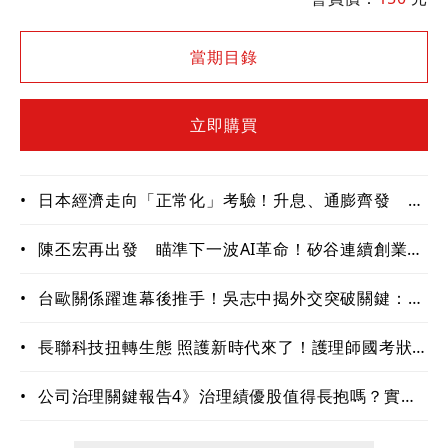
作，盤點軍工產業鏈投資機會
當期目錄
立即購買
•
日本經濟走向「正常化」考驗！升息、通膨齊發 企
業與家庭重新學習生存法則
•
陳丕宏再出發 瞄準下一波AI革命！矽谷連續創業家
布局生技、機器人與音樂新賽道
•
台歐關係躍進幕後推手！吳志中揭外交突破關鍵：
「先相信真的可以突破」
•
長聯科技扭轉生態 照護新時代來了！護理師國考狀
元 AI機器人「愛寶」上工
•
公司治理關鍵報告4》治理績優股值得長抱嗎？實績
驗證長期投資價值