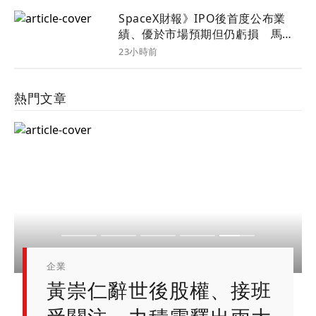
SpaceX財報》IPO後首度公布業
績、優於市場預期但仍虧損 馬斯
克等高層談業務前景3重點
23小時前
熱門文章
金融圈
科技
企業
企業
企業
黃崇仁辭世後股權、接班