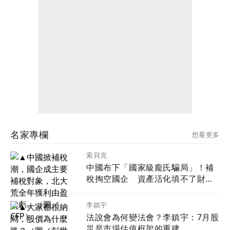
名家專欄
想看更多
索貝克
中國布下「國家級龐氏騙局」！補
稅掏空國企 資產活化填不了財政
黑洞
李鎮宇
法說會為何變法會？李鎮宇：7月股
災是市場估值框架的重建