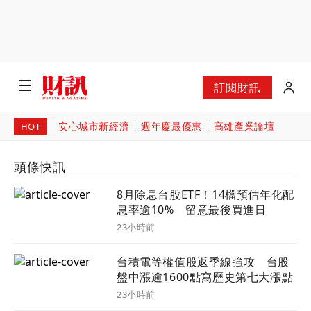
訂閱財訊
安心城市新經濟
週年慶最優惠
高雄產業論壇
HOT
頭條快訊
8月除息台股ETF！14檔預估年化配
息率逾10% 留意最後買進日
23小時前
台積電等權值股返季線強攻 台股
盤中漲逾1600點寫歷史第七大漲點
23小時前